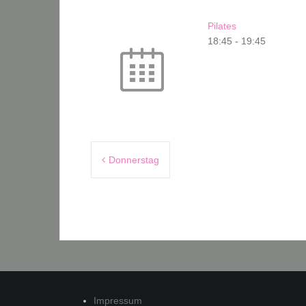
Pilates
18:45
-
19:45
Beitragsnavigation
Donnerstag
Impressum