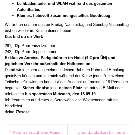
Leihbademantel und WLAN während des gesamten
Aufenthaltes
Kleines, liebevoll zusammengestelltes Goodiebag
Wir treffen uns am späten Freitag Nachmittag und Sonntag Nachmittag
bist du wieder im Kreise deiner Lieben.
Das bist du dir Wert:
291,- €/p.P. im Einzelzimmer
242,- €/p.P. im Doppelzimmer
Exklusive Anreise, Parkgebühren im Hotel (4 € pro ÜN) und
jeglichem Verzehr außerhalb der Halbpension.
Damit wir in einem angenehmen kleinen Rahmen Ruhe und Erholung
genießen können und ich mich während der Kurse jedem*r einzelnen
Teilnehmer*in widmen kann, ist das Angebot auf maximal 18 Personen
begrenzt.
Sicher dir
also jetzt
deinen Platz
bei mir via E-Mail oder
telefonisch
bis spätestens Mittwoch, den 18.09.19.
Ich freue mich auf dieses außergewöhnliche Wochenende mit dir.
Herzlichst,
deine
Theresa
Beitragsnavigation
Komm mit auf eine Reise
ananda plädiert für mehr