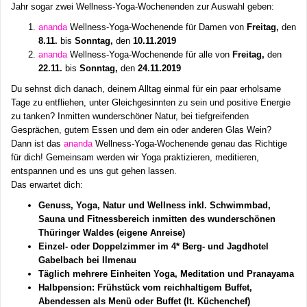
Jahr sogar zwei Wellness-Yoga-Wochenenden zur Auswahl geben:
ananda
Wellness-Yoga-Wochenende für Damen von
Freitag,
den
8.11.
bis
Sonntag,
den
10.11.2019
ananda
Wellness-Yoga-Wochenende für alle von
Freitag,
den
22.11.
bis
Sonntag,
den
24.11.2019
Du sehnst dich danach, deinem Alltag einmal für ein paar erholsame
Tage zu entfliehen, unter Gleichgesinnten zu sein und positive Energie
zu tanken? Inmitten wunderschöner Natur, bei tiefgreifenden
Gesprächen, gutem Essen und dem ein oder anderen Glas Wein?
Dann ist das
ananda
Wellness-Yoga-Wochenende genau das Richtige
für dich! Gemeinsam werden wir Yoga praktizieren, meditieren,
entspannen und es uns gut gehen lassen.
Das erwartet dich:
Genuss, Yoga, Natur und Wellness inkl. Schwimmbad,
Sauna und Fitnessbereich inmitten des wunderschönen
Thüringer Waldes (eigene Anreise)
Einzel- oder Doppelzimmer im 4* Berg- und Jagdhotel
Gabelbach bei Ilmenau
Täglich mehrere Einheiten Yoga, Meditation und Pranayama
Halbpension: Frühstück vom reichhaltigem Buffet,
Abendessen als Menü oder Buffet (lt. Küchenchef)